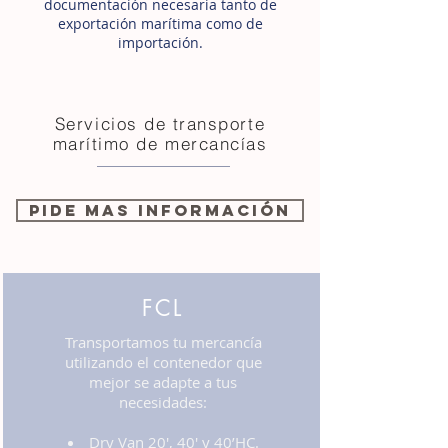
documentación necesaria tanto de
exportación marítima como de
importación.
Servicios de transporte
marítimo de mercancías
Pide mas información
FCL
Transportamos tu mercancía
utilizando el contenedor que
mejor se adapte a tus
necesidades:
Dry Van 20′, 40′ y 40’HC.