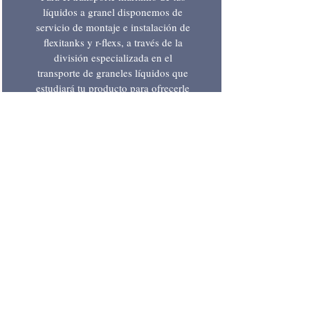
líquidos a granel disponemos de
servicio de montaje e instalación de
flexitanks y r-flexs, a través de la
división especializada en el
transporte de graneles líquidos que
estudiará tu producto para ofrecerle
la mejor solución a tus necesidades.
Proyectos
Si tu carga es NCL (Non-
Containerised Load), por ser
demasiado pesada o voluminosa
como para ser transportada en
contenedores marítimos
convencionales, nos ocuparemos de
ella con soluciones a medida a través
de nuestra división de proyectos.